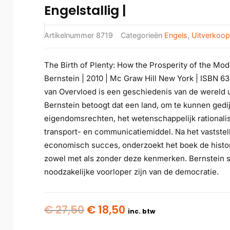
Engelstallig |
Artikelnummer
8719
Categorieën
Engels
,
Uitverkoop
The Birth of Plenty: How the Prosperity of the Mod
Bernstein | 2010 | Mc Graw Hill New York | ISBN 6
van Overvloed is een geschiedenis van de wereld 
Bernstein betoogt dat een land, om te kunnen gedi
eigendomsrechten, het wetenschappelijk rationalis
transport- en communicatiemiddel. Na het vaststel
economisch succes, onderzoekt het boek de histor
zowel met als zonder deze kenmerken. Bernstein ste
noodzakelijke voorloper zijn van de democratie.
Oorspronkelijke
Huidige
€
27,50
€
18,50
inc. btw
prijs
prijs