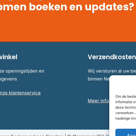
omen boeken en updates?
winkel
Verzendkosten 
ze openingstijden en
Wij versturen al uw be
gegevens
binnen Nederland en B
nze klantenservice
Om de beste
Meer informatie over 
informatie o
deze techno
verwerken. 
nadelige in
Acc