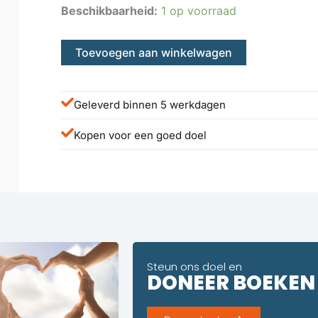
was:
is:
Beschikbaarheid:
1 op voorraad
€ 27,50.
€ 18,50.
Toevoegen aan winkelwagen
Geleverd binnen 5 werkdagen
Kopen voor een goed doel
Steun ons doel en
DONEER BOEKEN