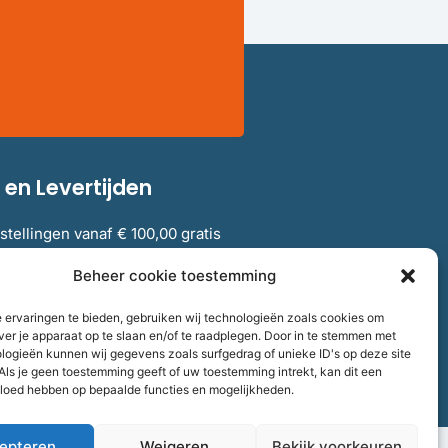
en Levertijden
stellingen vanaf € 100,00 gratis
elgië.
Beheer cookie toestemming
 ervaringen te bieden, gebruiken wij technologieën zoals cookies om
verzendkosten en levertijden
ver je apparaat op te slaan en/of te raadplegen. Door in te stemmen met
logieën kunnen wij gegevens zoals surfgedrag of unieke ID's op deze site
Als je geen toestemming geeft of uw toestemming intrekt, kan dit een
vloed hebben op bepaalde functies en mogelijkheden.
epteren
Weigeren
Bekijk voorkeuren