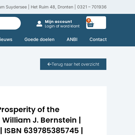
um Suydersee | Het Ruim 48, Dronten | 0321 – 701936
0
Winkelwag
Mijn account
Login of word klant
ieuws
Goede doelen
ANBI
Contact
Terug naar het overzicht
Prosperity of the
illiam J. Bernstein |
 | ISBN 639785385745 |