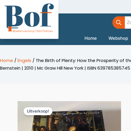
Ga
naar
Product
de
zoeken
inhoud
Home
Webshop
Home
/
Engels
/ The Birth of Plenty: How the Prosperity of t
Bernstein | 2010 | Mc Graw Hill New York | ISBN 639785385745 |
Uitverkoop!