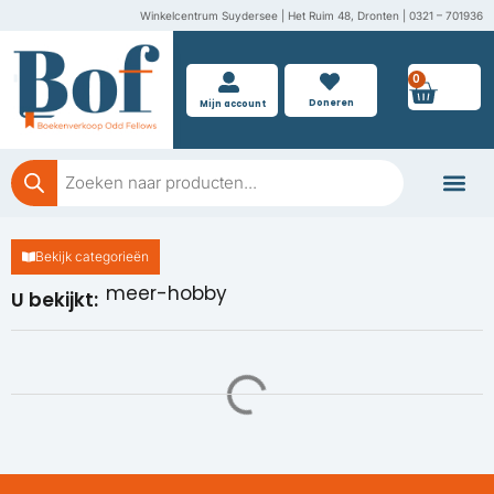
Ga
Winkelcentrum Suydersee | Het Ruim 48, Dronten | 0321 – 701936
naar
de
0
Wink
inhoud
Doneren
Mijn account
Producten
zoeken
Boeken doner
Bekijk categorieën
meer-hobby
U bekijkt: