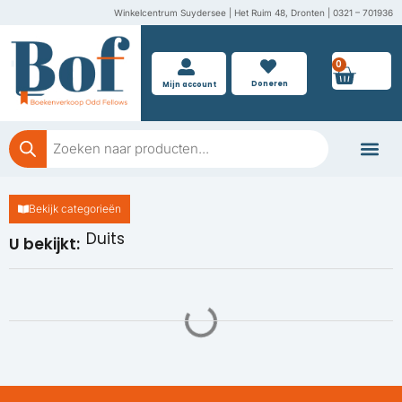
Ga
Winkelcentrum Suydersee | Het Ruim 48, Dronten | 0321 – 701936
naar
de
0
Wink
inhoud
Doneren
Mijn account
Producten
zoeken
Boeken doner
Bekijk categorieën
Duits
U bekijkt: