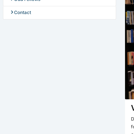
Contact
D
f