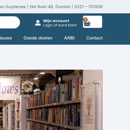
um Suydersee | Het Ruim 48, Dronten | 0321 – 701936
0
Winkelwag
Mijn account
Login of word klant
ieuws
Goede doelen
ANBI
Contact