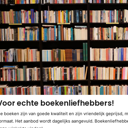
Voor echte boekenliefhebbers!
e boeken zijn van goede kwaliteit en zijn vriendelijk geprijsd, m
ormaat. Het aanbod wordt dagelijks aangevuld. Boekenliefhebb