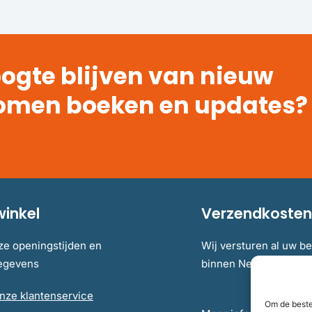
ogte blijven van nieuw
omen boeken en updates?
winkel
Verzendkosten 
ze openingstijden en
Wij versturen al uw be
gegevens
binnen Nederland en B
nze klantenservice
Om de beste