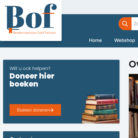
Ga
naar
Product
de
zoeken
inhoud
Home
Webshop
O
Wilt u ook helpen?
Doneer hier
boeken
Boeken doneren