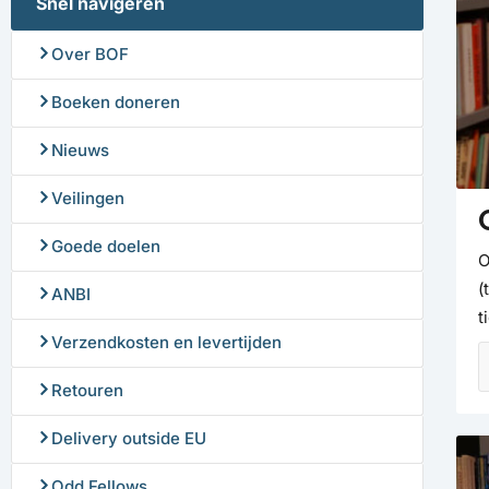
Snel navigeren
Over BOF
Boeken doneren
Nieuws
Veilingen
Goede doelen
O
(
ANBI
t
Verzendkosten en levertijden
Retouren
Delivery outside EU
Odd Fellows