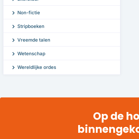
Non-fictie
Stripboeken
Vreemde talen
Wetenschap
Wereldlijke ordes
Op de ho
binnengek