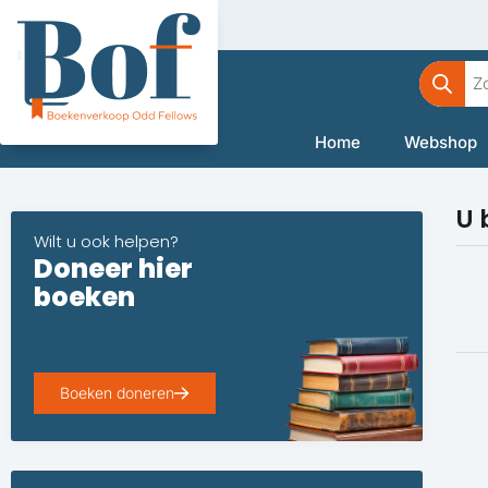
Ga
naar
Product
de
zoeken
inhoud
Home
Webshop
U 
Wilt u ook helpen?
Doneer hier
boeken
Boeken doneren