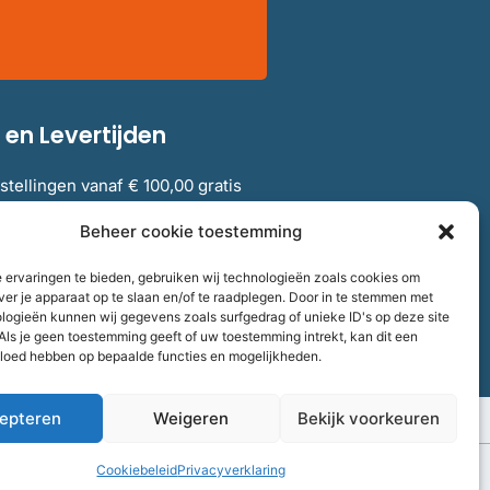
en Levertijden
stellingen vanaf € 100,00 gratis
elgië.
Beheer cookie toestemming
 ervaringen te bieden, gebruiken wij technologieën zoals cookies om
verzendkosten en levertijden
ver je apparaat op te slaan en/of te raadplegen. Door in te stemmen met
logieën kunnen wij gegevens zoals surfgedrag of unieke ID's op deze site
Als je geen toestemming geeft of uw toestemming intrekt, kan dit een
vloed hebben op bepaalde functies en mogelijkheden.
epteren
Weigeren
Bekijk voorkeuren
aalnummer
858264237
F
I
T
Volg ons
Cookiebeleid
Privacyverklaring
a
n
w