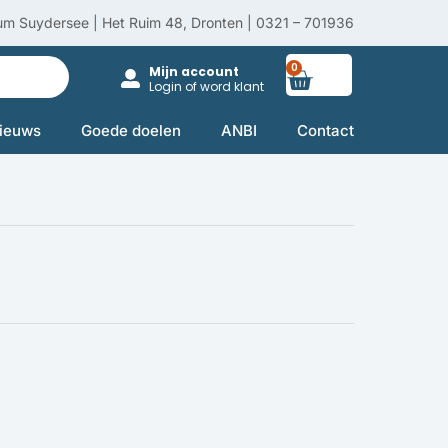
um Suydersee | Het Ruim 48, Dronten | 0321 – 701936
0
Winkelwag
Mijn account
Login of word klant
ieuws
Goede doelen
ANBI
Contact