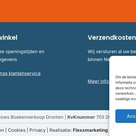
winkel
Verzendkosten 
ze openingstijden en
Wij versturen al uw be
gegevens
binnen Nederland en B
nze klantenservice
Om de beste
Meer informatie over 
informatie o
deze techno
verwerken. 
nadelige in
Acc
llows Boekenverkoop Dronten |
KvKnummer
703 267 54 |
Fisc
en
|
Cookies
|
Privacy
| Realisatie:
Flexxmarketing