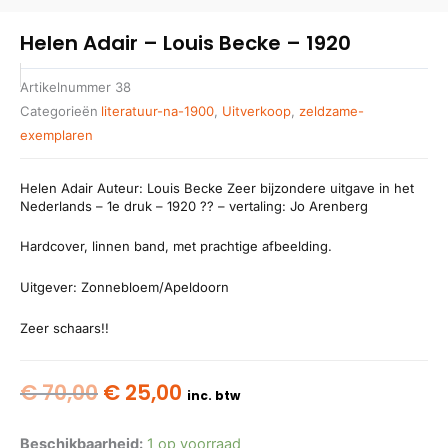
Helen Adair – Louis Becke – 1920
Artikelnummer
38
Categorieën
literatuur-na-1900
,
Uitverkoop
,
zeldzame-
exemplaren
Helen Adair Auteur: Louis Becke Zeer bijzondere uitgave in het
Nederlands – 1e druk – 1920 ?? – vertaling: Jo Arenberg
Hardcover, linnen band, met prachtige afbeelding.
Uitgever: Zonnebloem/Apeldoorn
Zeer schaars!!
Oorspronkelijke
Huidige
€
70,00
€
25,00
inc. btw
prijs
prijs
was:
is:
Beschikbaarheid:
1 op voorraad