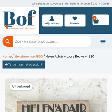
Ga
Winkelcentrum Suydersee | Het Ruim 48, Dronten | 0321 – 701936
naar
de
0
Wink
inhoud
Doneren
Mijn account
Producten
zoeken
Boeken doner
Home
/
literatuur-na-1900
/ Helen Adair – Louis Becke – 1920
Terug naar het overzicht
Uitverkoop!