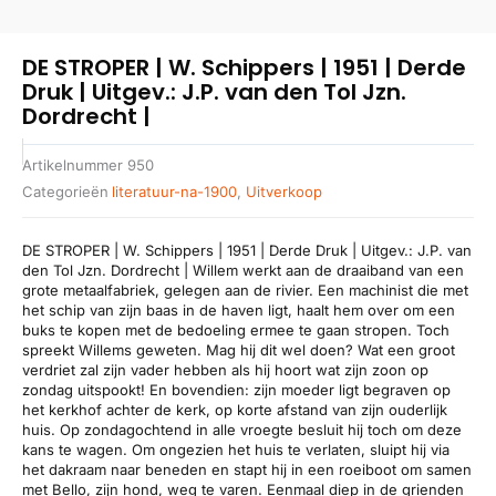
DE STROPER | W. Schippers | 1951 | Derde
Druk | Uitgev.: J.P. van den Tol Jzn.
Dordrecht |
Artikelnummer
950
Categorieën
literatuur-na-1900
,
Uitverkoop
DE STROPER | W. Schippers | 1951 | Derde Druk | Uitgev.: J.P. van
den Tol Jzn. Dordrecht | Willem werkt aan de draaiband van een
grote metaalfabriek, gelegen aan de rivier. Een machinist die met
het schip van zijn baas in de haven ligt, haalt hem over om een
buks te kopen met de bedoeling ermee te gaan stropen. Toch
spreekt Willems geweten. Mag hij dit wel doen? Wat een groot
verdriet zal zijn vader hebben als hij hoort wat zijn zoon op
zondag uitspookt! En bovendien: zijn moeder ligt begraven op
het kerkhof achter de kerk, op korte afstand van zijn ouderlijk
huis. Op zondagochtend in alle vroegte besluit hij toch om deze
kans te wagen. Om ongezien het huis te verlaten, sluipt hij via
het dakraam naar beneden en stapt hij in een roeiboot om samen
met Bello, zijn hond, weg te varen. Eenmaal diep in de grienden