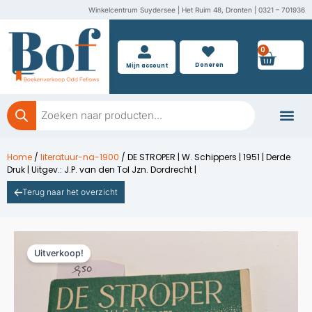
Ga
Winkelcentrum Suydersee | Het Ruim 48, Dronten | 0321 – 701936
naar
de
0
Wink
inhoud
Doneren
Mijn account
Producten
zoeken
Boeken doner
Home
/
literatuur-na-1900
/ DE STROPER | W. Schippers | 1951 | Derde
Druk | Uitgev.: J.P. van den Tol Jzn. Dordrecht |
Terug naar het overzicht
Uitverkoop!