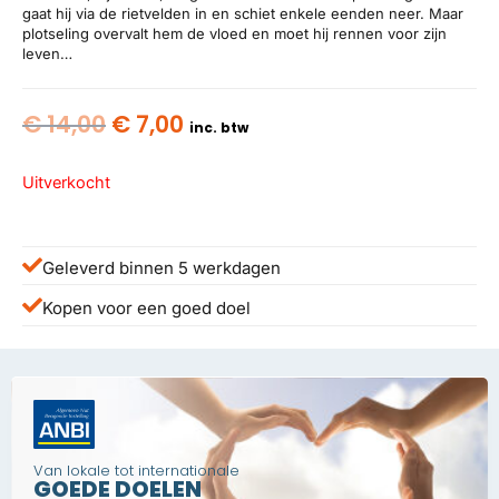
gaat hij via de rietvelden in en schiet enkele eenden neer. Maar
plotseling overvalt hem de vloed en moet hij rennen voor zijn
leven…
Oorspronkelijke
Huidige
€
14,00
€
7,00
inc. btw
prijs
prijs
was:
is:
Uitverkocht
€ 14,00.
€ 7,00.
Geleverd binnen 5 werkdagen
Kopen voor een goed doel
Van lokale tot internationale
GOEDE DOELEN