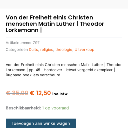
Von der Freiheit einis Christen
menschen Matin Luther | Theodor
Lorkemann |
Artikelnummer
797
Categorieën
Duits
,
religies
,
theologie
,
Uitverkoop
Von der Freiheit einis Christen menschen Matin Luther | Theodor
Lorkemann | pp. 45 | Hardcover | Ietwat vergeeld exemplaar |
Rugband boek iets verscheurd |
Oorspronkelijke
Huidige
€
35,00
€
12,50
inc. btw
prijs
prijs
was:
is:
Beschikbaarheid:
1 op voorraad
€ 35,00.
€ 12,50.
Toevoegen aan winkelwagen