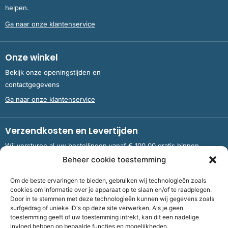
helpen.
Ga naar onze klantenservice
Onze winkel
Bekijk onze openingstijden en
contactgegevens
Ga naar onze klantenservice
Verzendkosten en Levertijden
Wij versturen al uw bestellingen vanaf € 100,00 gratis binnen
Nederland en België.
Beheer cookie toestemming
Om de beste ervaringen te bieden, gebruiken wij technologieën zoals
Meer informatie over verzendkosten en levertijden
cookies om informatie over je apparaat op te slaan en/of te raadplegen.
Door in te stemmen met deze technologieën kunnen wij gegevens zoals
surfgedrag of unieke ID's op deze site verwerken. Als je geen
toestemming geeft of uw toestemming intrekt, kan dit een nadelige
Bank
NL09 RABO 0326 5083 92 ten name van Stichting OddFellows
invloed hebben op bepaalde functies en mogelijkheden.