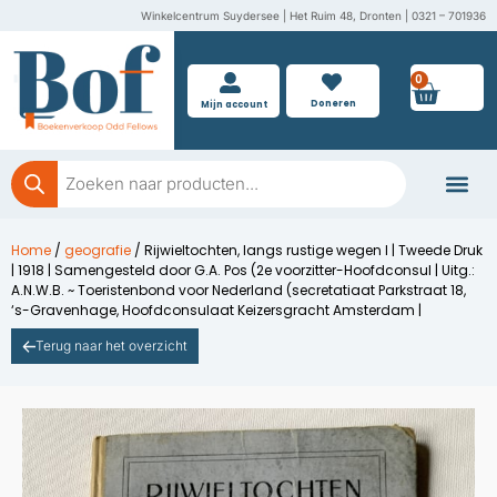
Ga
Winkelcentrum Suydersee | Het Ruim 48, Dronten | 0321 – 701936
naar
de
0
Wink
inhoud
Doneren
Mijn account
Producten
zoeken
Boeken doner
Home
/
geografie
/ Rijwieltochten, langs rustige wegen I | Tweede Druk
| 1918 | Samengesteld door G.A. Pos (2e voorzitter-Hoofdconsul | Uitg.:
A.N.W.B. ~ Toeristenbond voor Nederland (secretatiaat Parkstraat 18,
‘s-Gravenhage, Hoofdconsulaat Keizersgracht Amsterdam |
Terug naar het overzicht