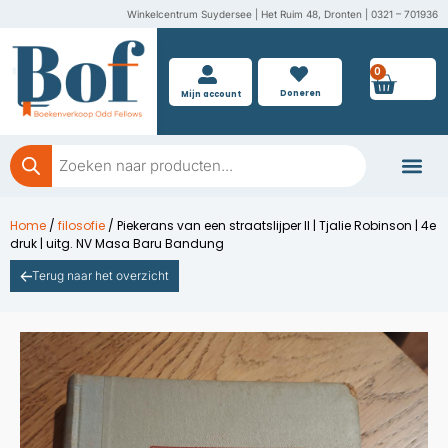
Ga
Winkelcentrum Suydersee | Het Ruim 48, Dronten | 0321 – 701936
naar
de
0
Wink
inhoud
Doneren
Mijn account
Producten
zoeken
Boeken doner
Home
/
filosofie
/ Piekerans van een straatslijper II | Tjalie Robinson | 4e
druk | uitg. NV Masa Baru Bandung
Terug naar het overzicht