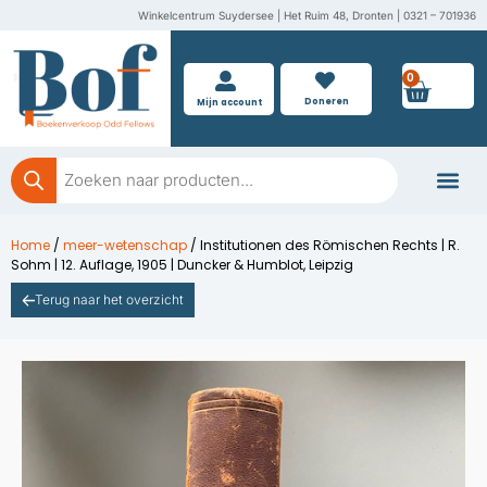
Ga
Winkelcentrum Suydersee | Het Ruim 48, Dronten | 0321 – 701936
naar
de
0
Wink
inhoud
Doneren
Mijn account
Producten
zoeken
Boeken doner
Home
/
meer-wetenschap
/ Institutionen des Römischen Rechts | R.
Sohm | 12. Auflage, 1905 | Duncker & Humblot, Leipzig
Terug naar het overzicht