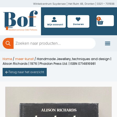
Ga
Winkelcentrum Suydersee | Het Ruim 48, Dronten | 0321 – 701936
naar
de
0
Wink
inhoud
Doneren
Mijn account
Producten
zoeken
Boeken doner
Home
/
meer-kunst
/ Handmade Jewellery, techniques and design |
Alison Richards | 1976 | Phaidon Press Ltd. | ISBN 0714816981
Terug naar het overzicht