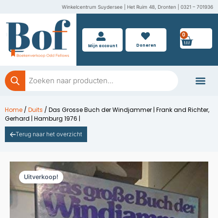
Ga
Winkelcentrum Suydersee | Het Ruim 48, Dronten | 0321 – 701936
naar
de
0
Wink
inhoud
Doneren
Mijn account
Producten
zoeken
Boeken doner
Home
/
Duits
/ Das Grosse Buch der Windjammer | Frank and Richter,
Gerhard | Hamburg 1976 |
Terug naar het overzicht
Uitverkoop!