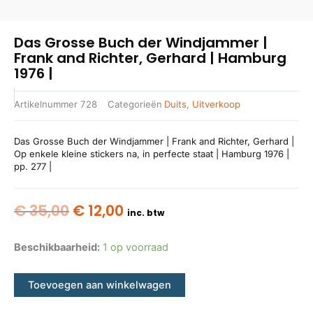
Das Grosse Buch der Windjammer |
Frank and Richter, Gerhard | Hamburg
1976 |
Artikelnummer
728
Categorieën
Duits
,
Uitverkoop
Das Grosse Buch der Windjammer | Frank and Richter, Gerhard |
Op enkele kleine stickers na, in perfecte staat | Hamburg 1976 |
pp. 277 |
Oorspronkelijke
Huidige
€
35,00
€
12,00
inc. btw
prijs
prijs
was:
is:
Beschikbaarheid:
1 op voorraad
€ 35,00.
€ 12,00.
Toevoegen aan winkelwagen