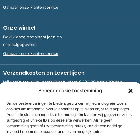
Ga naar onze klantenservice
Onze winkel
Bekijk onze openingstijden en
contactgegevens
Ga naar onze klantenservice
Verzendkosten en Levertijden
Wij versturen al uw bestellingen vanaf € 100,00 gratis binnen
Nederland en België.
Beheer cookie toestemming
Om de beste ervaringen te bieden, gebruiken wij technologieën zoals
Meer informatie over verzendkosten en levertijden
cookies om informatie over je apparaat op te slaan en/of te raadplegen.
Door in te stemmen met deze technologieën kunnen wij gegevens zoals
surfgedrag of unieke ID's op deze site verwerken. Als je geen
toestemming geeft of uw toestemming intrekt, kan dit een nadelige
Bank
NL09 RABO 0326 5083 92 ten name van Stichting OddFellows
invloed hebben op bepaalde functies en mogelijkheden.
Boekenverkoop Dronten |
KvKnummer
703 267 54 |