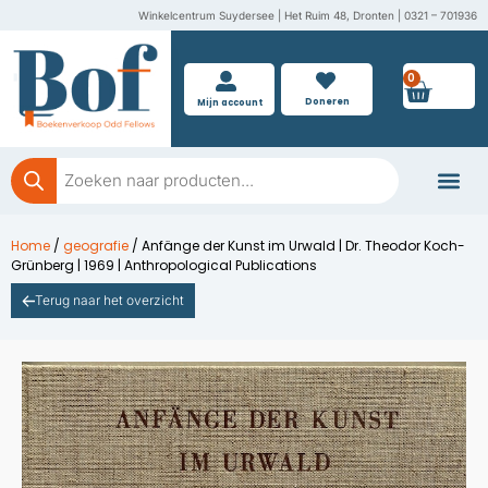
Ga
Winkelcentrum Suydersee | Het Ruim 48, Dronten | 0321 – 701936
naar
de
0
Wink
inhoud
Doneren
Mijn account
Producten
zoeken
Boeken doner
Home
/
geografie
/ Anfänge der Kunst im Urwald | Dr. Theodor Koch-
Grünberg | 1969 | Anthropological Publications
Terug naar het overzicht