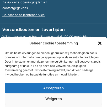
Bekijk onze openingstijden en
contactgegevens
Ga naar onze klantenservice
Verzendkosten en Levertijden
Wij versturen al uw bestellingen vanaf € 100,00 gratis binnen
Nederland en België.
Beheer cookie toestemming
Om de beste ervaringen te bieden, gebruiken wij technologieën zoals
Meer informatie over verzendkosten en levertijden
cookies om informatie over je apparaat op te slaan en/of te raadplegen.
Door in te stemmen met deze technologieën kunnen wij gegevens zoals
surfgedrag of unieke ID's op deze site verwerken. Als je geen
toestemming geeft of uw toestemming intrekt, kan dit een nadelige
Bank
NL09 RABO 0326 5083 92 ten name van Stichting OddFellows
invloed hebben op bepaalde functies en mogelijkheden.
Boekenverkoop Dronten |
KvKnummer
703 267 54 |
Fiscaalnummer
858264237
Accepteren
©
2026
Bof Boekenverkoop Odd Fellows
Weigeren
Algemene voorwaarden
|
Cookies
|
Privacy
| Realisatie: