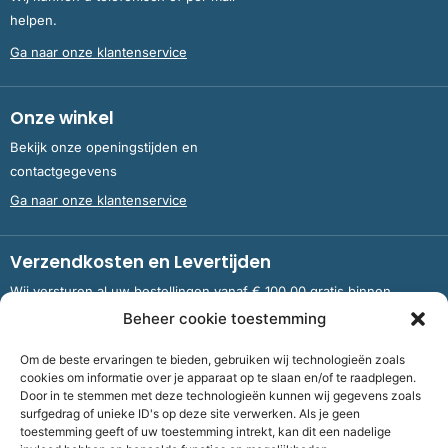
helpen.
Ga naar onze klantenservice
Onze winkel
Bekijk onze openingstijden en
contactgegevens
Ga naar onze klantenservice
Verzendkosten en Levertijden
Wij versturen al uw bestellingen vanaf € 100,00 gratis binnen
Nederland en België.
Beheer cookie toestemming
Om de beste ervaringen te bieden, gebruiken wij technologieën zoals
Meer informatie over verzendkosten en levertijden
cookies om informatie over je apparaat op te slaan en/of te raadplegen.
Door in te stemmen met deze technologieën kunnen wij gegevens zoals
surfgedrag of unieke ID's op deze site verwerken. Als je geen
toestemming geeft of uw toestemming intrekt, kan dit een nadelige
Bank
NL09 RABO 0326 5083 92 ten name van Stichting OddFellows