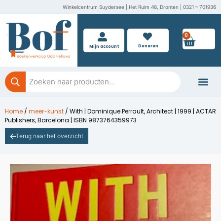
Ga
Winkelcentrum Suydersee | Het Ruim 48, Dronten | 0321 – 701936
naar
de
0
Wink
inhoud
Doneren
Mijn account
Producten
zoeken
Boeken doner
Home
/
meer-kunst
/ With | Dominique Perrault, Architect | 1999 | ACTAR
Publishers, Barcelona | ISBN 9873764359973
Terug naar het overzicht