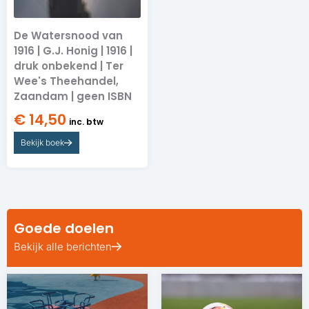
De Watersnood van
1916 | G.J. Honig | 1916 |
druk onbekend | Ter
Wee's Theehandel,
Zaandam | geen ISBN
€
14,50
inc. btw
Bekijk boek
Goede doelen
Bekijk alle berichten