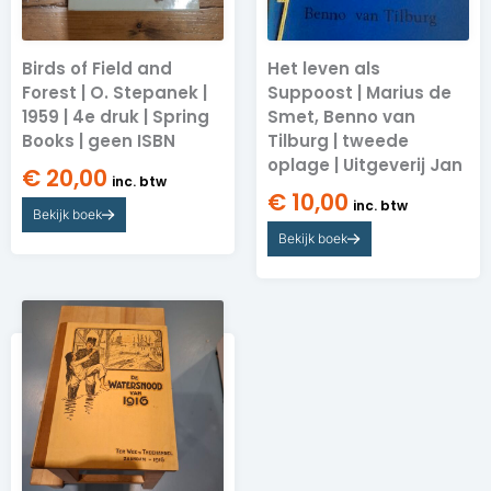
Birds of Field and
Het leven als
Forest | O. Stepanek |
Suppoost | Marius de
1959 | 4e druk | Spring
Smet, Benno van
Books | geen ISBN
Tilburg | tweede
oplage | Uitgeverij Jan
€
20,00
inc. btw
€
10,00
inc. btw
Bekijk boek
Bekijk boek