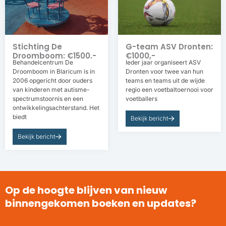
Stichting De
G-team ASV Dronten:
Droomboom: €1500.-
€1000,-
Behandelcentrum De
Ieder jaar organiseert ASV
Droomboom in Blaricum is in
Dronten voor twee van hun
2006 opgericht door ouders
teams en teams uit de wijde
van kinderen met autisme-
regio een voetbaltoernooi voor
spectrumstoornis en een
voetballers
ontwikkelingsachterstand. Het
biedt
Bekijk bericht
Bekijk bericht
Op de hoogte blijven van nieuw
binnengekomen boeken en updates?