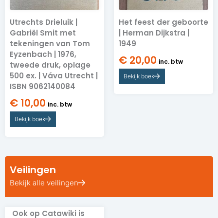
Utrechts Drieluik |
Het feest der geboorte
Gabriël Smit met
| Herman Dijkstra |
tekeningen van Tom
1949
Eyzenbach | 1976,
€
20,00
inc. btw
tweede druk, oplage
500 ex. | Váva Utrecht |
Bekijk boek
ISBN 9062140084
€
10,00
inc. btw
Bekijk boek
Veilingen
Bekijk alle veilingen
Ook op Catawiki is