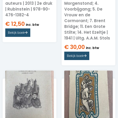
auteurs | 2013 | 2e druk
Morgenstond; 4.
| Rubinstein | 978-90-
Voorbijgang; 5. De
476-1382-4
Vrouw en de
Cormorant; 7. Brent
€
12,50
inc. btw
Bridge; 11. Een Grote
Stilte; 14. Het Ezeltje |
Bekijk boek
1941 | Uitg. A.A.M. Stols
€
30,00
inc. btw
Bekijk boek