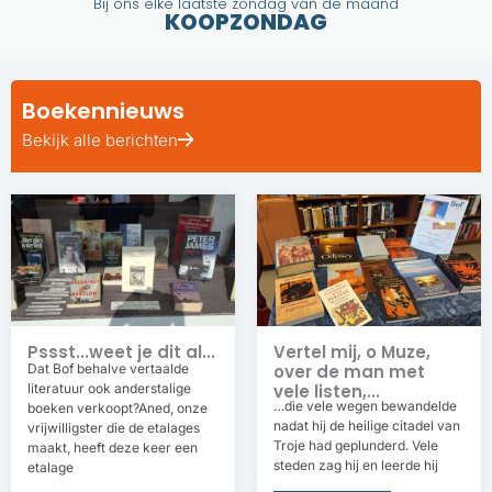
Bij ons elke laatste zondag van de maand
KOOPZONDAG
Boekennieuws
Bekijk alle berichten
Pssst...weet je dit al...
Vertel mij, o Muze,
Dat Bof behalve vertaalde
over de man met
literatuur ook anderstalige
vele listen,...
…die vele wegen bewandelde
boeken verkoopt?Aned, onze
nadat hij de heilige citadel van
vrijwilligster die de etalages
Troje had geplunderd. Vele
maakt, heeft deze keer een
steden zag hij en leerde hij
etalage