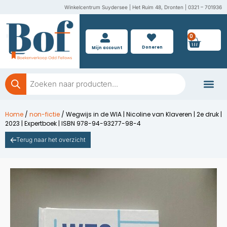
Ga
Winkelcentrum Suydersee | Het Ruim 48, Dronten | 0321 – 701936
naar
de
0
Wink
inhoud
Doneren
Mijn account
Producten
zoeken
Boeken doner
Home
/
non-fictie
/ Wegwijs in de WIA | Nicoline van Klaveren | 2e druk |
2023 | Expertboek | ISBN 978-94-93277-98-4
Terug naar het overzicht