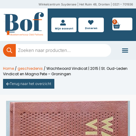
Ga
Winkelcentrum Suydersee | Het Ruim 48, Dronten | 0321 – 701936
naar
de
0
Wink
inhoud
Doneren
Mijn account
Producten
zoeken
Boeken doner
Home
/
geschiedenis
/ Wachtwoord Vindicat | 2015 | St. Oud-Leden
Vindicat en Magna Pete – Groningen
Terug naar het overzicht