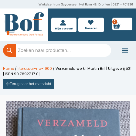
Ga
Winkelcentrum Suydersee | Het Ruim 48, Dronten | 0321 – 701936
naar
de
0
Wink
inhoud
Doneren
Mijn account
Producten
zoeken
Boeken doner
Home
/
literatuur-na-1900
/ Verzameld werk | Martin Bril | Uitgeverij 521
| ISBN 90 76927 17 0 |
Terug naar het overzicht