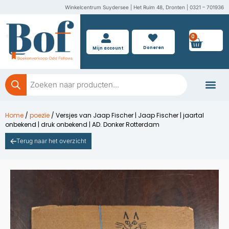
Ga
Winkelcentrum Suydersee | Het Ruim 48, Dronten | 0321 – 701936
naar
de
0
Wink
inhoud
Doneren
Mijn account
Producten
zoeken
Boeken doner
Home
/
poezïe
/ Versjes van Jaap Fischer | Jaap Fischer | jaartal
onbekend | druk onbekend | AD. Donker Rotterdam
Terug naar het overzicht