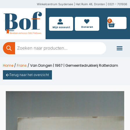
Ga
Winkelcentrum Suydersee | Het Ruim 48, Dronten | 0321 – 701936
naar
de
0
Wink
inhoud
Doneren
Mijn account
Producten
zoeken
Boeken doner
Home
/
Frans
/ Van Dongen | 1967 | Gemeentedrukkerij Rotterdam
Terug naar het overzicht