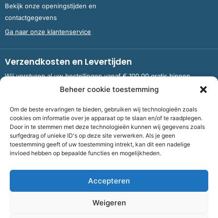
Bekijk onze openingstijden en
contactgegevens
Ga naar onze klantenservice
Verzendkosten en Levertijden
Wij versturen al uw bestellingen vanaf € 100,00 gratis binnen
Nederland en België.
Beheer cookie toestemming
Om de beste ervaringen te bieden, gebruiken wij technologieën zoals
Meer informatie over verzendkosten en levertijden
cookies om informatie over je apparaat op te slaan en/of te raadplegen.
Door in te stemmen met deze technologieën kunnen wij gegevens zoals
surfgedrag of unieke ID's op deze site verwerken. Als je geen
toestemming geeft of uw toestemming intrekt, kan dit een nadelige
Bank
NL09 RABO 0326 5083 92 ten name van Stichting OddFellows
invloed hebben op bepaalde functies en mogelijkheden.
Boekenverkoop Dronten |
KvKnummer
703 267 54 |
Fiscaalnummer
858264237
Accepteren
©
2026
Bof Boekenverkoop Odd Fellows
Weigeren
Algemene voorwaarden
|
Cookies
|
Privacy
| Realisatie: