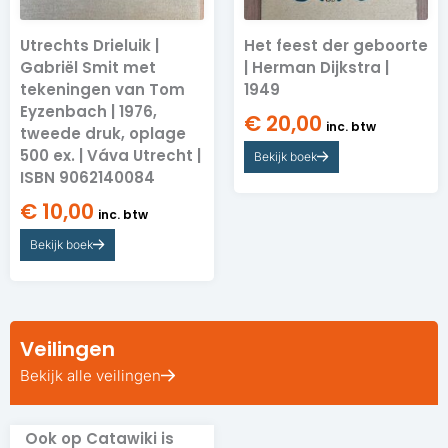
Utrechts Drieluik |
Het feest der geboorte
Gabriël Smit met
| Herman Dijkstra |
tekeningen van Tom
1949
Eyzenbach | 1976,
€
20,00
inc. btw
tweede druk, oplage
500 ex. | Váva Utrecht |
Bekijk boek
ISBN 9062140084
€
10,00
inc. btw
Bekijk boek
Veilingen
Bekijk alle veilingen
Ook op Catawiki is