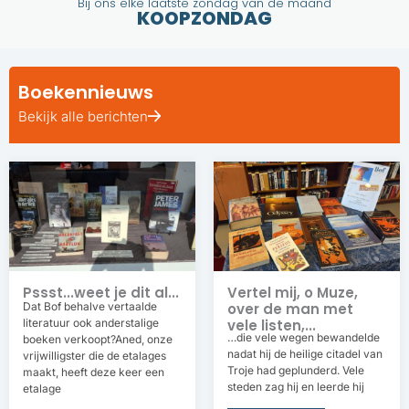
Bij ons elke laatste zondag van de maand
KOOPZONDAG
Boekennieuws
Bekijk alle berichten
Pssst...weet je dit al...
Vertel mij, o Muze,
Dat Bof behalve vertaalde
over de man met
literatuur ook anderstalige
vele listen,...
…die vele wegen bewandelde
boeken verkoopt?Aned, onze
nadat hij de heilige citadel van
vrijwilligster die de etalages
Troje had geplunderd. Vele
maakt, heeft deze keer een
steden zag hij en leerde hij
etalage