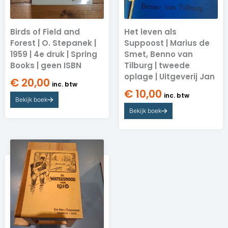
Birds of Field and
Het leven als
Forest | O. Stepanek |
Suppoost | Marius de
1959 | 4e druk | Spring
Smet, Benno van
Books | geen ISBN
Tilburg | tweede
oplage | Uitgeverij Jan
€
20,00
inc. btw
€
10,00
inc. btw
Bekijk boek
Bekijk boek