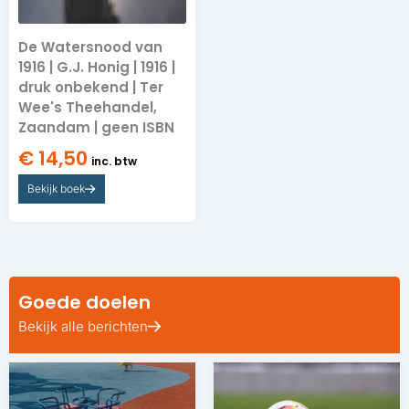
De Watersnood van
1916 | G.J. Honig | 1916 |
druk onbekend | Ter
Wee's Theehandel,
Zaandam | geen ISBN
€
14,50
inc. btw
Bekijk boek
Goede doelen
Bekijk alle berichten