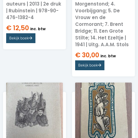
auteurs | 2013 | 2e druk
Morgenstond; 4.
| Rubinstein | 978-90-
Voorbijgang; 5. De
476-1382-4
Vrouw en de
Cormorant; 7. Brent
€
12,50
inc. btw
Bridge; 11. Een Grote
Stilte; 14. Het Ezeltje |
Bekijk boek
1941 | Uitg. A.A.M. Stols
€
30,00
inc. btw
Bekijk boek