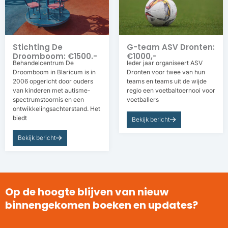
Stichting De
G-team ASV Dronten:
Droomboom: €1500.-
€1000,-
Behandelcentrum De
Ieder jaar organiseert ASV
Droomboom in Blaricum is in
Dronten voor twee van hun
2006 opgericht door ouders
teams en teams uit de wijde
van kinderen met autisme-
regio een voetbaltoernooi voor
spectrumstoornis en een
voetballers
ontwikkelingsachterstand. Het
biedt
Bekijk bericht
Bekijk bericht
Op de hoogte blijven van nieuw
binnengekomen boeken en updates?