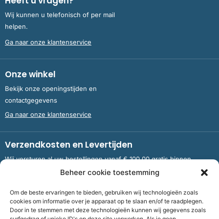
Heeft u vragen?
Wij kunnen u telefonisch of per mail
helpen.
Ga naar onze klantenservice
Onze winkel
Bekijk onze openingstijden en
contactgegevens
Ga naar onze klantenservice
Verzendkosten en Levertijden
Wij versturen al uw bestellingen vanaf € 100,00 gratis binnen
Nederland en België.
Beheer cookie toestemming
Om de beste ervaringen te bieden, gebruiken wij technologieën zoals
Meer informatie over verzendkosten en levertijden
cookies om informatie over je apparaat op te slaan en/of te raadplegen.
Door in te stemmen met deze technologieën kunnen wij gegevens zoals
surfgedrag of unieke ID's op deze site verwerken. Als je geen