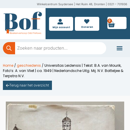
Ga
Winkelcentrum Suydersee | Het Ruim 48, Dronten | 0321 – 701936
naar
de
0
Wink
inhoud
Doneren
Mijn account
Producten
zoeken
Boeken doner
Home
/
geschiedenis
/ Universitas Leidensis | Tekst: B.A. van Mourik,
Foto’s: A. van Vliet | ca. 1949 | Nederlandsche Uitg. Mij. N.V. Batteljee &
Terpstra N.V.
Terug naar het overzicht