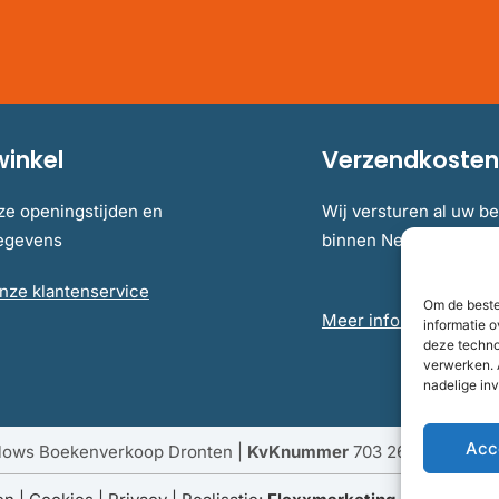
winkel
Verzendkosten 
ze openingstijden en
Wij versturen al uw be
gegevens
binnen Nederland en B
nze klantenservice
Om de beste
Meer informatie over 
informatie o
deze techno
verwerken. 
nadelige in
Acc
llows Boekenverkoop Dronten |
KvKnummer
703 267 54 |
Fisc