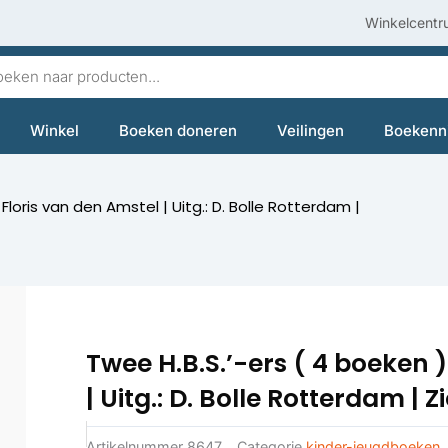
Winkelcentr
en
Winkel
Boeken doneren
Veilingen
Boekenn
 Floris van den Amstel | Uitg.: D. Bolle Rotterdam |
Twee H.B.S.’-ers ( 4 boeken )
| Uitg.: D. Bolle Rotterdam | 
Artikelnummer
8647
Categorie
kinder-jeugdboeken