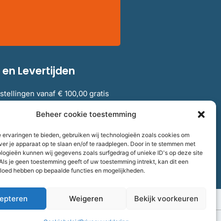
en Levertijden
stellingen vanaf € 100,00 gratis
elgië.
Beheer cookie toestemming
 ervaringen te bieden, gebruiken wij technologieën zoals cookies om
verzendkosten en levertijden
ver je apparaat op te slaan en/of te raadplegen. Door in te stemmen met
logieën kunnen wij gegevens zoals surfgedrag of unieke ID's op deze site
Als je geen toestemming geeft of uw toestemming intrekt, kan dit een
vloed hebben op bepaalde functies en mogelijkheden.
epteren
Weigeren
Bekijk voorkeuren
aalnummer
858264237
F
I
T