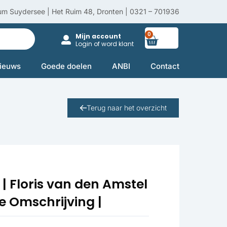
um Suydersee | Het Ruim 48, Dronten | 0321 – 701936
0
Winkelwag
Mijn account
Login of word klant
ieuws
Goede doelen
ANBI
Contact
Terug naar het overzicht
 | Floris van den Amstel
Zie Omschrijving |