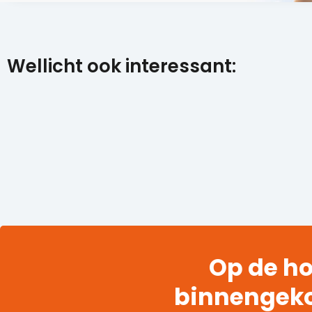
Wellicht ook interessant:
Op de ho
binnengek