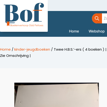
Ga
naar
Product
de
zoeken
inhoud
Home
Webshop
Home
/
kinder-jeugdboeken
/ Twee H.B.S.’-ers ( 4 boeken ) |
Zie Omschrijving |