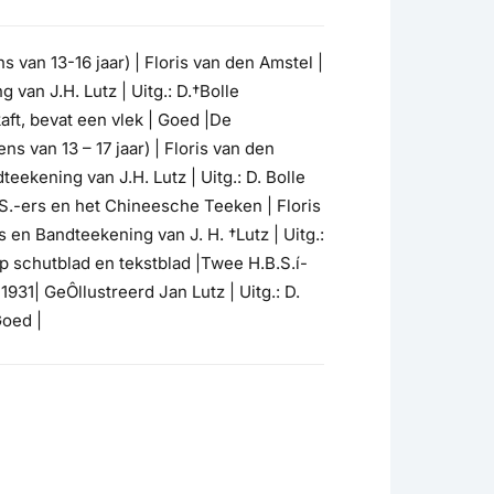
s van 13-16 jaar) | Floris van den Amstel |
 van J.H. Lutz | Uitg.: D.†Bolle
aft, bevat een vlek | Goed |De
s van 13 – 17 jaar) | Floris van den
teekening van J.H. Lutz | Uitg.: D. Bolle
S.-ers en het Chineesche Teeken | Floris
s en Bandteekening van J. H. †Lutz | Uitg.:
p schutblad en tekstblad |Twee H.B.S.í-
1931| GeÔllustreerd Jan Lutz | Uitg.: D.
Goed |