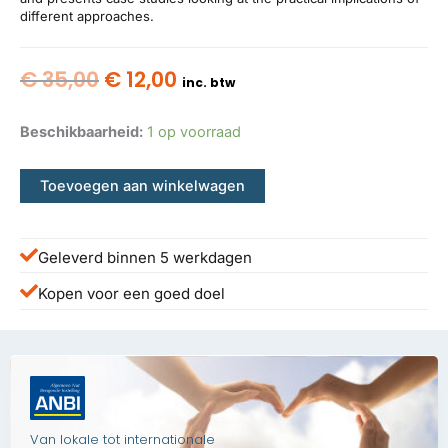
different approaches.
Oorspronkelijke
Huidige
€
35,00
€
12,00
inc. btw
prijs
prijs
was:
is:
Beschikbaarheid:
1 op voorraad
€ 35,00.
€ 12,00.
Toevoegen aan winkelwagen
Geleverd binnen 5 werkdagen
Kopen voor een goed doel
Van lokale tot internationale