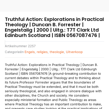
Truthful Action: Explorations in Practical
Theology | Duncan B. Forrester |
Engelstalig | 2000 | Uitg.: T7T Clark Ltd
Edinburh Scotland | ISBN 0567087476 |
Artikelnummer
2257
Categorieën
Engels
,
religies
,
theologie
,
Uitverkoop
Truthful Action: Explorations in Practical Theology | Duncan B.
Forrester | Engelstalig | 2000 | Uitg.: T7T Clark Ltd Edinburgh
Scotland | ISBN 0567087476 |A ground-breaking contribution to
current debates within Practical Theology and to thinking about
its future.Professor Forrester argues that the boundaries of
Practical Theology must be extended, and that it must be both
seriously theological, and also engaged in sincere dialogue with
other disciplines, the Church and society. He considers
especially ministerial formation and Public Theology as areas
where Practical Theology has an important contribution to make,
and presents case studies looking at the practical implications of