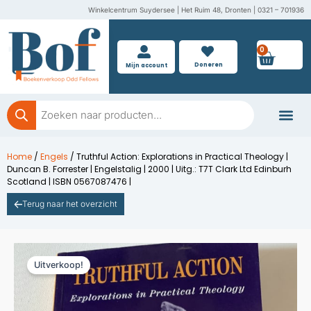
Ga
Winkelcentrum Suydersee | Het Ruim 48, Dronten | 0321 – 701936
naar
de
0
Wink
inhoud
Doneren
Mijn account
Producten
zoeken
Boeken doner
Home
/
Engels
/ Truthful Action: Explorations in Practical Theology |
Duncan B. Forrester | Engelstalig | 2000 | Uitg.: T7T Clark Ltd Edinburh
Scotland | ISBN 0567087476 |
Terug naar het overzicht
Uitverkoop!