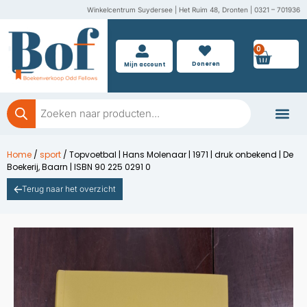
Ga
Winkelcentrum Suydersee | Het Ruim 48, Dronten | 0321 – 701936
naar
de
0
Wink
inhoud
Doneren
Mijn account
Producten
zoeken
Boeken doner
Home
/
sport
/ Topvoetbal | Hans Molenaar | 1971 | druk onbekend | De
Boekerij, Baarn | ISBN 90 225 0291 0
Terug naar het overzicht