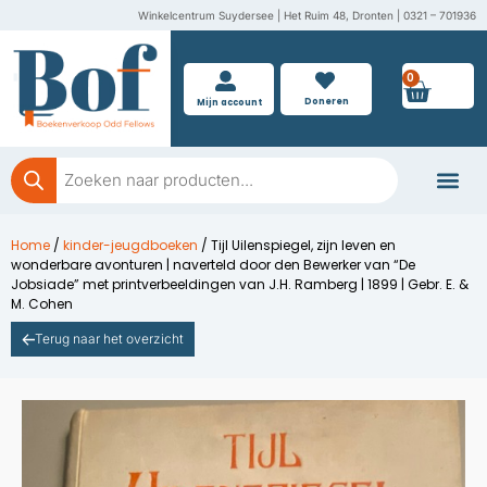
Ga
Winkelcentrum Suydersee | Het Ruim 48, Dronten | 0321 – 701936
naar
de
0
Wink
inhoud
Doneren
Mijn account
Producten
zoeken
Boeken doner
Home
/
kinder-jeugdboeken
/ Tijl Uilenspiegel, zijn leven en
wonderbare avonturen | naverteld door den Bewerker van “De
Jobsiade” met printverbeeldingen van J.H. Ramberg | 1899 | Gebr. E. &
M. Cohen
Terug naar het overzicht