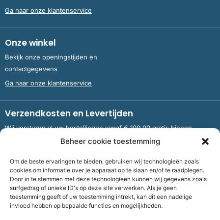
Ga naar onze klantenservice
Onze winkel
Bekijk onze openingstijden en
contactgegevens
Ga naar onze klantenservice
Verzendkosten en Levertijden
Wij versturen al uw bestellingen vanaf € 100,00 gratis binnen
Nederland en België.
Beheer cookie toestemming
Om de beste ervaringen te bieden, gebruiken wij technologieën zoals
Meer informatie over verzendkosten en levertijden
cookies om informatie over je apparaat op te slaan en/of te raadplegen.
Door in te stemmen met deze technologieën kunnen wij gegevens zoals
surfgedrag of unieke ID's op deze site verwerken. Als je geen
toestemming geeft of uw toestemming intrekt, kan dit een nadelige
Bank
NL09 RABO 0326 5083 92 ten name van Stichting OddFellows
invloed hebben op bepaalde functies en mogelijkheden.
Boekenverkoop Dronten |
KvKnummer
703 267 54 |