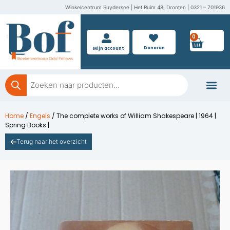
Ga
Winkelcentrum Suydersee | Het Ruim 48, Dronten | 0321 – 701936
naar
de
0
Wink
inhoud
Doneren
Mijn account
Producten
zoeken
Boeken doner
Home
/
Engels
/ The complete works of William Shakespeare | 1964 |
Spring Books |
Terug naar het overzicht