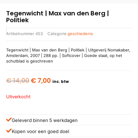
Tegenwicht | Max van den Berg |
Politiek
Artikelnummer
453
Categorie
geschiedenis
Tegenwicht | Max van den Berg | Politiek | Uitgeverij Nomakaber,
Amsterdam, 2007 | 288 pp. | Softcover | Goede staat, op het
schutblad is geschreven
Oorspronkelijke
Huidige
€
14,00
€
7,00
inc. btw
prijs
prijs
was:
is:
Uitverkocht
€ 14,00.
€ 7,00.
Geleverd binnen 5 werkdagen
Kopen voor een goed doel