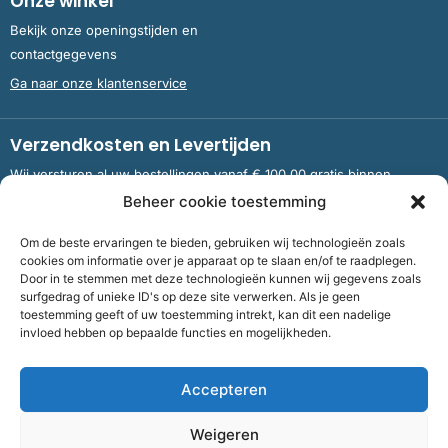
Onze winkel
Bekijk onze openingstijden en
contactgegevens
Ga naar onze klantenservice
Verzendkosten en Levertijden
Wij versturen al uw bestellingen vanaf € 100,00 gratis binnen
Nederland en België.
Beheer cookie toestemming
Om de beste ervaringen te bieden, gebruiken wij technologieën zoals
Meer informatie over verzendkosten en levertijden
cookies om informatie over je apparaat op te slaan en/of te raadplegen.
Door in te stemmen met deze technologieën kunnen wij gegevens zoals
surfgedrag of unieke ID's op deze site verwerken. Als je geen
toestemming geeft of uw toestemming intrekt, kan dit een nadelige
Bank
NL09 RABO 0326 5083 92 ten name van Stichting OddFellows
invloed hebben op bepaalde functies en mogelijkheden.
Boekenverkoop Dronten |
KvKnummer
703 267 54 |
Fiscaalnummer
858264237
Accepteren
©
2026
Bof Boekenverkoop Odd Fellows
Weigeren
Algemene voorwaarden
|
Cookies
|
Privacy
| Realisatie: