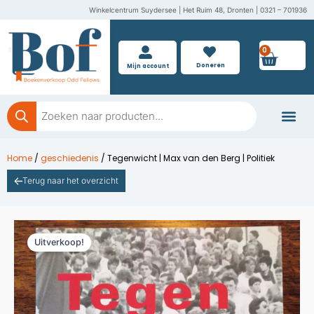
Ga
Winkelcentrum Suydersee | Het Ruim 48, Dronten | 0321 – 701936
naar
de
0
Wink
inhoud
Doneren
Mijn account
Producten
zoeken
Boeken doner
Home
/
geschiedenis
/ Tegenwicht | Max van den Berg | Politiek
Terug naar het overzicht
Uitverkoop!