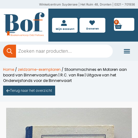
Ga
Winkelcentrum Suydersee | Het Ruim 48, Dronten | 0321 – 701936
naar
de
0
Wink
inhoud
Doneren
Mijn account
Producten
zoeken
Boeken doner
Home
/
zeldzame-exemplaren
/ Stoommachines en Motoren aan
boord van Binnenvaartuigen | R.C. van Ree | Uitgave van het
Onderwijsfonds voor de Binnenvaart
Terug naar het overzicht