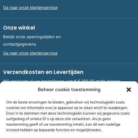
Ga naar onze klantenservice
Onze winkel
Bekijk onze openingstijden en
contactgegevens
Ga naar onze klantenservice
Verzendkosten en Levertijden
Wij versturen al uw bestellingen vanaf € 100,00 gratis binnen
Nederland en België.
Beheer cookie toestemming
Om de beste ervaringen te bieden, gebruiken wij technologieën zoals
Meer informatie over verzendkosten en levertijden
cookies om informatie over je apparaat op te slaan en/of te raadplegen.
Door in te stemmen met deze technologieën kunnen wij gegevens zoals
surfgedrag of unieke ID's op deze site verwerken. Als je geen
toestemming geeft of uw toestemming intrekt, kan dit een nadelige
Bank
NL09 RABO 0326 5083 92 ten name van Stichting OddFellows
invloed hebben op bepaalde functies en mogelijkheden.
Boekenverkoop Dronten |
KvKnummer
703 267 54 |