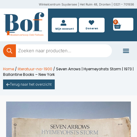
Ga
Winkelcentrum Suydersee | Het Ruim 48, Dronten | 0321 – 701936
naar
de
0
Wink
inhoud
Doneren
Mijn account
Producten
zoeken
Boeken doner
Home
/
literatuur-na-1900
/ Seven Arrows | Hyemeyohsts Storm | 1973 |
Ballantine Books – New York
Terug naar het overzicht