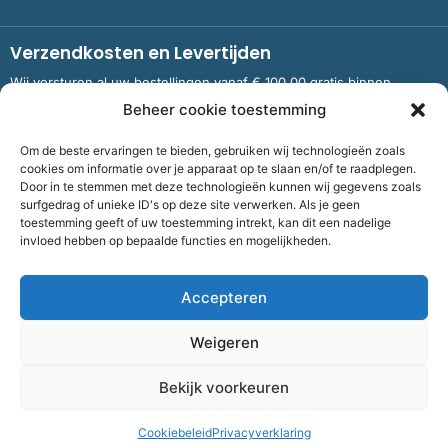
Verzendkosten en Levertijden
Wij versturen al uw bestellingen vanaf € 100,00 gratis binnen
Nederland en België.
Beheer cookie toestemming
Om de beste ervaringen te bieden, gebruiken wij technologieën zoals
Meer informatie over verzendkosten en levertijden
cookies om informatie over je apparaat op te slaan en/of te raadplegen.
Door in te stemmen met deze technologieën kunnen wij gegevens zoals
surfgedrag of unieke ID's op deze site verwerken. Als je geen
toestemming geeft of uw toestemming intrekt, kan dit een nadelige
Bank
NL09 RABO 0326 5083 92 ten name van Stichting OddFellows
invloed hebben op bepaalde functies en mogelijkheden.
Boekenverkoop Dronten |
KvKnummer
703 267 54 |
Fiscaalnummer
858264237
Accepteren
©
2026
Bof Boekenverkoop Odd Fellows
Weigeren
Algemene voorwaarden
|
Cookies
|
Privacy
| Realisatie:
Flexxmarketing
Bekijk voorkeuren
F
I
T
Volg ons
Cookiebeleid
Privacyverklaring
a
n
w