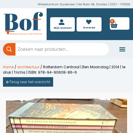
Ga
Winkelcentrum Suydersee | Het Ruim 48, Dronten | 0321 – 701936
naar
de
0
Wink
inhoud
Doneren
Mijn account
Producten
zoeken
Boeken doner
Home
/
architectuur
/ Rotterdam Centraal | Ben Maandag | 2014 | 1e
druk | Trichis | ISBN: 978-94-90608-86-6
Terug naar het overzicht