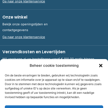
Ga naar onze klantenservice
Onze winkel
Bekijk onze openingstijden en
contactgegevens
Ga naar onze klantenservice
Verzendkosten en Levertijden
Wij versturen al uw bestellingen vanaf € 100,00 gratis binnen
Nederland en België.
Beheer cookie toestemming
Om de beste ervaringen te bieden, gebruiken wij technologieën zoals
Meer informatie over verzendkosten en levertijden
cookies om informatie over je apparaat op te slaan en/of te raadplegen.
Door in te stemmen met deze technologieën kunnen wij gegevens zoals
surfgedrag of unieke ID's op deze site verwerken. Als je geen
toestemming geeft of uw toestemming intrekt, kan dit een nadelige
Bank
NL09 RABO 0326 5083 92 ten name van Stichting OddFellows
invloed hebben op bepaalde functies en mogelijkheden.
Boekenverkoop Dronten |
KvKnummer
703 267 54 |
Fiscaalnummer
858264237