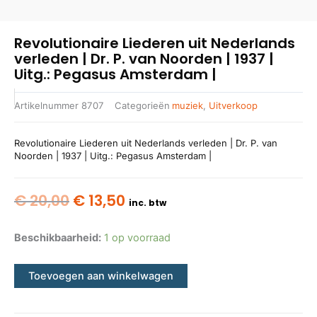
Revolutionaire Liederen uit Nederlands
verleden | Dr. P. van Noorden | 1937 |
Uitg.: Pegasus Amsterdam |
Artikelnummer
8707
Categorieën
muziek
,
Uitverkoop
Revolutionaire Liederen uit Nederlands verleden | Dr. P. van
Noorden | 1937 | Uitg.: Pegasus Amsterdam |
Oorspronkelijke
Huidige
€
20,00
€
13,50
inc. btw
prijs
prijs
was:
is:
Beschikbaarheid:
1 op voorraad
€ 20,00.
€ 13,50.
Toevoegen aan winkelwagen