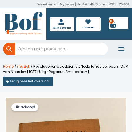
Ga
Winkelcentrum Suydersee | Het Ruim 48, Dronten | 0321 – 701936
naar
de
0
Wink
inhoud
Doneren
Mijn account
Producten
zoeken
Boeken doner
Home
/
muziek
/ Revolutionaire Liederen uit Nederlands verleden | Dr. P.
van Noorden | 1937 | Uitg.: Pegasus Amsterdam |
Terug naar het overzicht
Uitverkoop!