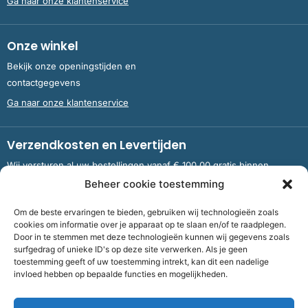
Ga naar onze klantenservice
Onze winkel
Bekijk onze openingstijden en
contactgegevens
Ga naar onze klantenservice
Verzendkosten en Levertijden
Wij versturen al uw bestellingen vanaf € 100,00 gratis binnen
Nederland en België.
Beheer cookie toestemming
Om de beste ervaringen te bieden, gebruiken wij technologieën zoals
Meer informatie over verzendkosten en levertijden
cookies om informatie over je apparaat op te slaan en/of te raadplegen.
Door in te stemmen met deze technologieën kunnen wij gegevens zoals
surfgedrag of unieke ID's op deze site verwerken. Als je geen
toestemming geeft of uw toestemming intrekt, kan dit een nadelige
Bank
NL09 RABO 0326 5083 92 ten name van Stichting OddFellows
invloed hebben op bepaalde functies en mogelijkheden.
Boekenverkoop Dronten |
KvKnummer
703 267 54 |
Fiscaalnummer
858264237