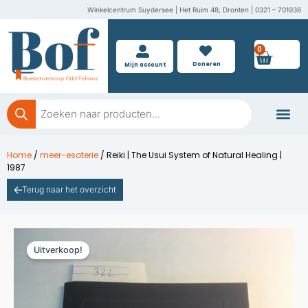
Ga
Winkelcentrum Suydersee | Het Ruim 48, Dronten | 0321 – 701936
naar
de
0
Wink
inhoud
Doneren
Mijn account
Producten
zoeken
Boeken doner
Home
/
meer-esoterie
/ Reiki | The Usui System of Natural Healing |
1987
Terug naar het overzicht
Uitverkoop!