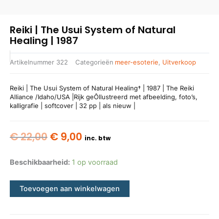
Reiki | The Usui System of Natural
Healing | 1987
Artikelnummer
322
Categorieën
meer-esoterie
,
Uitverkoop
Reiki | The Usui System of Natural Healing† | 1987 | The Reiki
Alliance /Idaho/USA |Rijk geÔllustreerd met afbeelding, foto’s,
kalligrafie | softcover | 32 pp | als nieuw |
Oorspronkelijke
Huidige
€
22,00
€
9,00
inc. btw
prijs
prijs
was:
is:
Beschikbaarheid:
1 op voorraad
€ 22,00.
€ 9,00.
Toevoegen aan winkelwagen