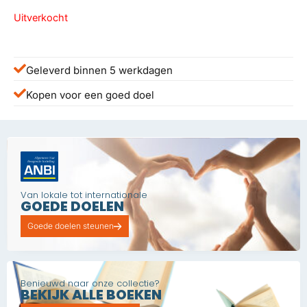
was:
is:
Uitverkocht
€ 30,00.
€ 15,00.
Geleverd binnen 5 werkdagen
Kopen voor een goed doel
Van lokale tot internationale
GOEDE DOELEN
Goede doelen steunen
Benieuwd naar onze collectie?
BEKIJK ALLE BOEKEN