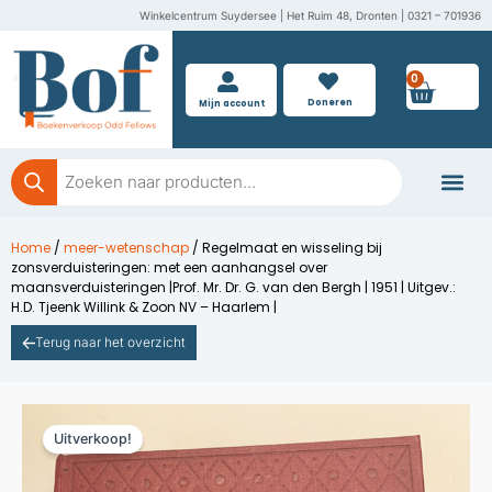
Ga
Winkelcentrum Suydersee | Het Ruim 48, Dronten | 0321 – 701936
naar
de
0
Wink
inhoud
Doneren
Mijn account
Producten
zoeken
Boeken doner
Home
/
meer-wetenschap
/ Regelmaat en wisseling bij
zonsverduisteringen: met een aanhangsel over
maansverduisteringen |Prof. Mr. Dr. G. van den Bergh | 1951 | Uitgev.:
H.D. Tjeenk Willink & Zoon NV – Haarlem |
Terug naar het overzicht
Uitverkoop!