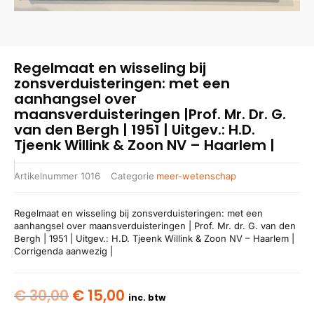
Regelmaat en wisseling bij
zonsverduisteringen: met een
aanhangsel over
maansverduisteringen |Prof. Mr. Dr. G.
van den Bergh | 1951 | Uitgev.: H.D.
Tjeenk Willink & Zoon NV – Haarlem |
Artikelnummer
1016
Categorie
meer-wetenschap
Regelmaat en wisseling bij zonsverduisteringen: met een
aanhangsel over maansverduisteringen | Prof. Mr. dr. G. van den
Bergh | 1951 | Uitgev.: H.D. Tjeenk Willink & Zoon NV – Haarlem |
Corrigenda aanwezig |
Oorspronkelijke
Huidige
€
30,00
€
15,00
inc. btw
prijs
prijs