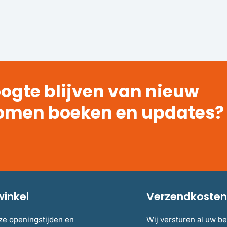
ogte blijven van nieuw
omen boeken en updates?
winkel
Verzendkosten 
ze openingstijden en
Wij versturen al uw be