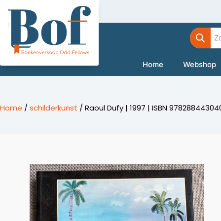
Ga
naar
Product
de
zoeken
inhoud
Home
Webshop
Home
/
schilderkunst
/ Raoul Dufy | 1997 | ISBN 97828844304