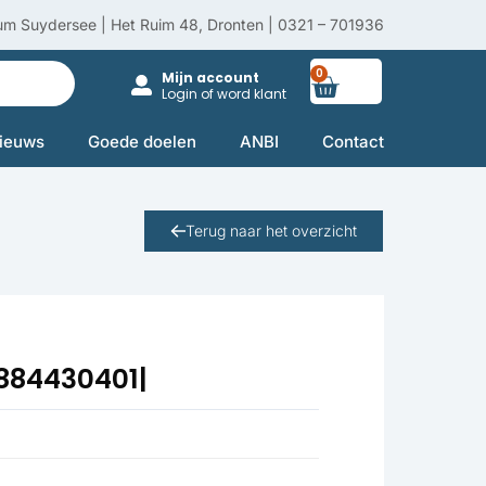
um Suydersee | Het Ruim 48, Dronten | 0321 – 701936
0
Winkelwag
Mijn account
Login of word klant
ieuws
Goede doelen
ANBI
Contact
Terug naar het overzicht
2884430401|