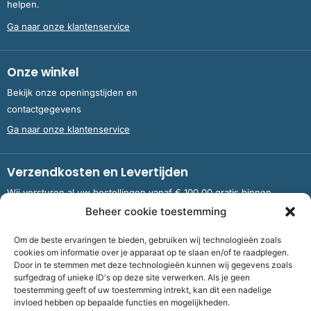
helpen.
Ga naar onze klantenservice
Onze winkel
Bekijk onze openingstijden en
contactgegevens
Ga naar onze klantenservice
Verzendkosten en Levertijden
Wij versturen al uw bestellingen vanaf € 100,00 gratis binnen
Nederland en België.
Beheer cookie toestemming
Om de beste ervaringen te bieden, gebruiken wij technologieën zoals
Meer informatie over verzendkosten en levertijden
cookies om informatie over je apparaat op te slaan en/of te raadplegen.
Door in te stemmen met deze technologieën kunnen wij gegevens zoals
surfgedrag of unieke ID's op deze site verwerken. Als je geen
toestemming geeft of uw toestemming intrekt, kan dit een nadelige
Bank
NL09 RABO 0326 5083 92 ten name van Stichting OddFellows
invloed hebben op bepaalde functies en mogelijkheden.