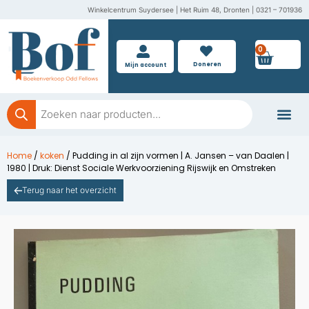
Ga
Winkelcentrum Suydersee | Het Ruim 48, Dronten | 0321 – 701936
naar
de
0
Wink
inhoud
Doneren
Mijn account
Producten
zoeken
Boeken doner
Home
/
koken
/ Pudding in al zijn vormen | A. Jansen – van Daalen |
1980 | Druk: Dienst Sociale Werkvoorziening Rijswijk en Omstreken
Terug naar het overzicht