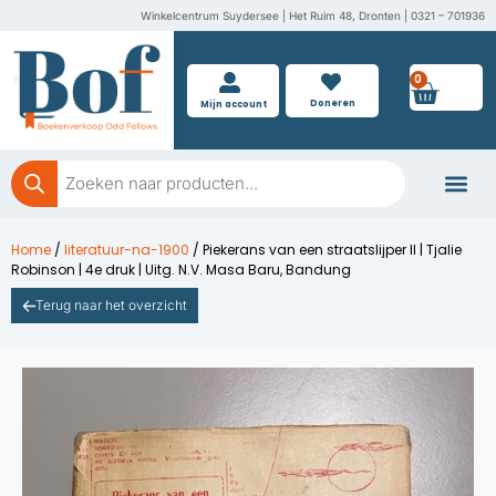
Ga
Winkelcentrum Suydersee | Het Ruim 48, Dronten | 0321 – 701936
naar
de
0
Wink
inhoud
Doneren
Mijn account
Producten
zoeken
Boeken doner
Home
/
literatuur-na-1900
/ Piekerans van een straatslijper II | Tjalie
Robinson | 4e druk | Uitg. N.V. Masa Baru, Bandung
Terug naar het overzicht