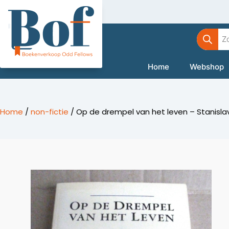
Ga
naar
Product
de
zoeken
inhoud
Home
Webshop
Home
/
non-fictie
/ Op de drempel van het leven – Stanislav