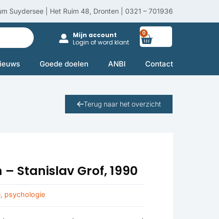
um Suydersee | Het Ruim 48, Dronten | 0321 – 701936
0
Winkelwag
Mijn account
Login of word klant
ieuws
Goede doelen
ANBI
Contact
Terug naar het overzicht
– Stanislav Grof, 1990
e
,
psychologie