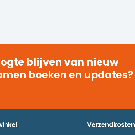
ogte blijven van nieuw
omen boeken en updates?
winkel
Verzendkosten 