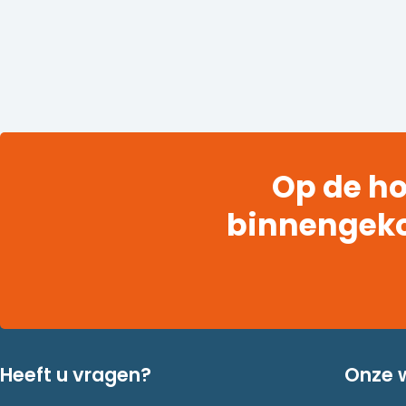
Op de ho
binnengek
Heeft u vragen?
Onze 