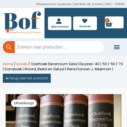
Ga
Winkelcentrum Suydersee | Het Ruim 48, Dronten | 0321 – 701936
naar
de
0
Wink
inhoud
Doneren
Mijn account
Producten
zoeken
Boeken doner
Home
/
kavels
/ Oosthoek Decennium Serie | De jaren ’40 | ’50 | ’60 | ’70
| Sonoboek | Woord, Beeld en Geluid | Rene Fransen J. Meerman |
Terug naar het overzicht
Uitverkoop!