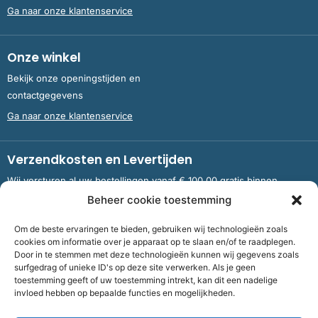
Ga naar onze klantenservice
Onze winkel
Bekijk onze openingstijden en
contactgegevens
Ga naar onze klantenservice
Verzendkosten en Levertijden
Wij versturen al uw bestellingen vanaf € 100,00 gratis binnen
Nederland en België.
Beheer cookie toestemming
Om de beste ervaringen te bieden, gebruiken wij technologieën zoals
Meer informatie over verzendkosten en levertijden
cookies om informatie over je apparaat op te slaan en/of te raadplegen.
Door in te stemmen met deze technologieën kunnen wij gegevens zoals
surfgedrag of unieke ID's op deze site verwerken. Als je geen
toestemming geeft of uw toestemming intrekt, kan dit een nadelige
Bank
NL09 RABO 0326 5083 92 ten name van Stichting OddFellows
invloed hebben op bepaalde functies en mogelijkheden.
Boekenverkoop Dronten |
KvKnummer
703 267 54 |