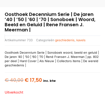
Oosthoek Decennium Serie | De jaren
’40 | ’50 | ’60 | ’70 | Sonoboek | Woord,
Beeld en Geluid | Rene Fransen J.
Meerman |
Artikelnummer
733
Categorieën
geschiedenis
,
kavels
Oosthoek Decennium Serie | Sonoboek woord, beeld en geluid |
De jaren ’40 | ’50 | ’60 | ’70 | René Fransen J. Meerman | pp. 802
per deel | Hard Cover | Als Nieuw | Collectors items | De wereld
geschiedenis |
Oorspronkelijke
Huidige
€
40,00
€
17,50
inc. btw
prijs
prijs
was:
is:
Uitverkocht
€ 40,00.
€ 17,50.