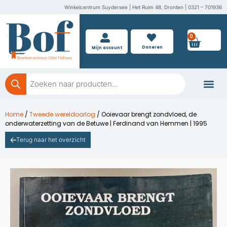
Ga
Winkelcentrum Suydersee | Het Ruim 48, Dronten | 0321 – 701936
naar
de
0
Wink
inhoud
Doneren
Mijn account
Producten
zoeken
Boeken doner
Home
/
Tweede wereldoorlog
/ Ooievaar brengt zondvloed, de
onderwaterzetting van de Betuwe | Ferdinand van Hemmen | 1995
Terug naar het overzicht