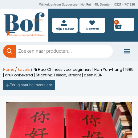
Ga
Winkelcentrum Suydersee | Het Ruim 48, Dronten | 0321 – 701936
naar
de
0
Wink
inhoud
Doneren
Mijn account
Producten
zoeken
Boeken doner
Home
/
kavels
/ Ni Hao, Chinees voor beginners | Han Yun-hung | 1985
| druk onbekend | Stichting Teleac, Utrecht | geen ISBN
Terug naar het overzicht