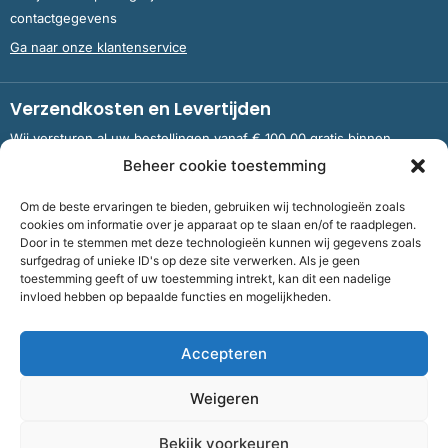
contactgegevens
Ga naar onze klantenservice
Verzendkosten en Levertijden
Wij versturen al uw bestellingen vanaf € 100,00 gratis binnen
Nederland en België.
Beheer cookie toestemming
Om de beste ervaringen te bieden, gebruiken wij technologieën zoals
Meer informatie over verzendkosten en levertijden
cookies om informatie over je apparaat op te slaan en/of te raadplegen.
Door in te stemmen met deze technologieën kunnen wij gegevens zoals
surfgedrag of unieke ID's op deze site verwerken. Als je geen
toestemming geeft of uw toestemming intrekt, kan dit een nadelige
Bank
NL09 RABO 0326 5083 92 ten name van Stichting OddFellows
invloed hebben op bepaalde functies en mogelijkheden.
Boekenverkoop Dronten |
KvKnummer
703 267 54 |
Fiscaalnummer
858264237
Accepteren
©
2026
Bof Boekenverkoop Odd Fellows
Weigeren
Algemene voorwaarden
|
Cookies
|
Privacy
| Realisatie:
Flexxmarketing
Bekijk voorkeuren