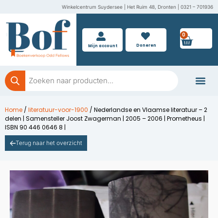
Ga
Winkelcentrum Suydersee | Het Ruim 48, Dronten | 0321 – 701936
naar
de
0
Wink
inhoud
Doneren
Mijn account
Producten
zoeken
Boeken doner
Home
/
literatuur-voor-1900
/ Nederlandse en Vlaamse literatuur – 2
delen | Samensteller Joost Zwagerman | 2005 – 2006 | Prometheus |
ISBN 90 446 0646 8 |
Terug naar het overzicht