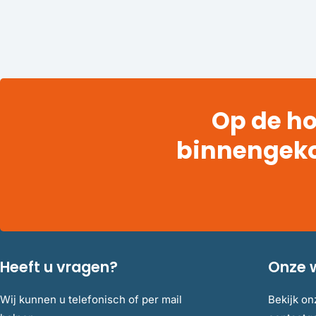
Op de ho
binnengek
Heeft u vragen?
Onze 
Wij kunnen u telefonisch of per mail
Bekijk on