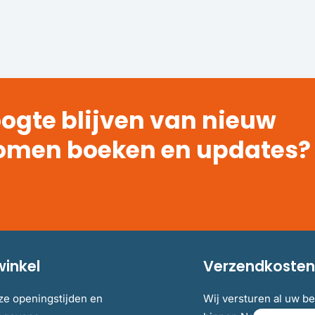
ogte blijven van nieuw
omen boeken en updates?
winkel
Verzendkosten 
ze openingstijden en
Wij versturen al uw be