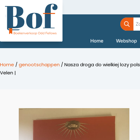
Ga
naar
Product
de
zoeken
inhoud
Home
Webshop
Home
/
genootschappen
/ Nasza droga do wielkiej lozy pols
Velen |