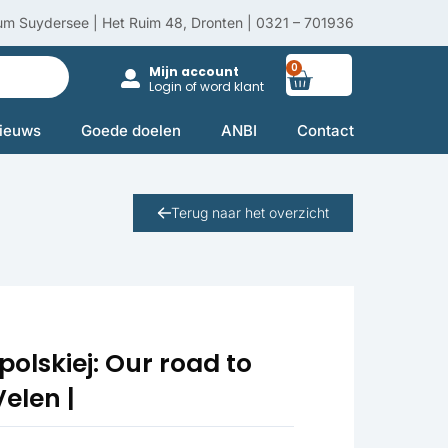
um Suydersee | Het Ruim 48, Dronten | 0321 – 701936
0
Winkelwag
Mijn account
Login of word klant
ieuws
Goede doelen
ANBI
Contact
Terug naar het overzicht
polskiej: Our road to
Velen |