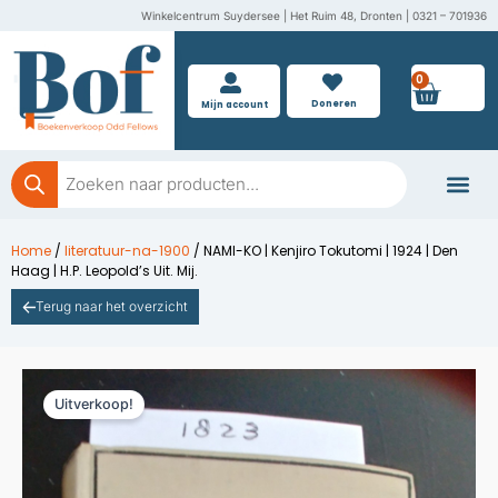
Ga
Winkelcentrum Suydersee | Het Ruim 48, Dronten | 0321 – 701936
naar
de
0
Wink
inhoud
Doneren
Mijn account
Producten
zoeken
Boeken doner
Home
/
literatuur-na-1900
/ NAMI-KO | Kenjiro Tokutomi | 1924 | Den
Haag | H.P. Leopold’s Uit. Mij.
Terug naar het overzicht
Uitverkoop!