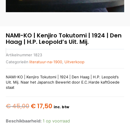
NAMI-KO | Kenjiro Tokutomi | 1924 | Den
Haag | H.P. Leopold’s Uit. Mij.
Artikelnummer
1823
Categorieën
literatuur-na-1900
,
Uitverkoop
NAMI-KO | Kenjiro Tokutomi | 1924 | Den Haag | H.P. Leopold’s
Uit. Mij. Naar het Japansch Bewerkt door E.C.Harde kaftGoede
staat
Oorspronkelijke
Huidige
€
45,00
€
17,50
inc. btw
prijs
prijs
was:
is:
Beschikbaarheid:
1 op voorraad
€ 45,00.
€ 17,50.