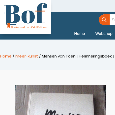
Ga
naar
Product
de
zoeken
inhoud
Home
Webshop
Home
/
meer-kunst
/ Mensen van Toen | Herinneringsboek | 