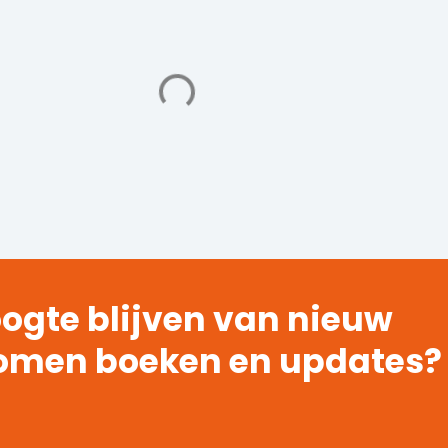
ogte blijven van nieuw
omen boeken en updates?