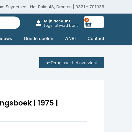
um Suydersee | Het Ruim 48, Dronten | 0321 – 701936
0
Winkelwag
Mijn account
Login of word klant
ieuws
Goede doelen
ANBI
Contact
Terug naar het overzicht
ngsboek | 1975 |