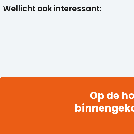
Wellicht ook interessant:
Op de ho
binnengek