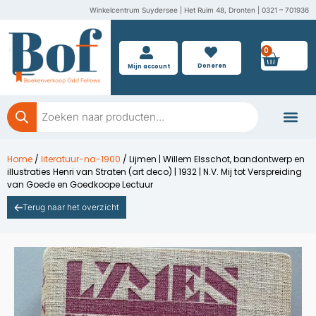
Ga
Winkelcentrum Suydersee | Het Ruim 48, Dronten | 0321 – 701936
naar
de
0
Wink
inhoud
Doneren
Mijn account
Producten
zoeken
Boeken doner
Home
/
literatuur-na-1900
/ Lijmen | Willem Elsschot, bandontwerp en
illustraties Henri van Straten (art deco) | 1932 | N.V. Mij tot Verspreiding
van Goede en Goedkoope Lectuur
Terug naar het overzicht