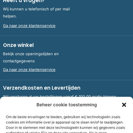
Heeft u vragen?
Wij kunnen u telefonisch of per mail
helpen.
Ga naar onze klantenservice
Onze winkel
Bekijk onze openingstijden en
contactgegevens
Ga naar onze klantenservice
Verzendkosten en Levertijden
Wij versturen al uw bestellingen vanaf € 100,00 gratis binnen
Nederland en België.
Beheer cookie toestemming
Om de beste ervaringen te bieden, gebruiken wij technologieën zoals
Meer informatie over verzendkosten en levertijden
cookies om informatie over je apparaat op te slaan en/of te raadplegen.
Door in te stemmen met deze technologieën kunnen wij gegevens zoals
surfgedrag of unieke ID's op deze site verwerken. Als je geen