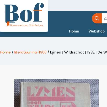
Ga
naar
Product
de
zoeken
inhoud
Home
Webshop
Home
/
literatuur-na-1900
/ Lijmen | W. Elsschot | 1932 | De 