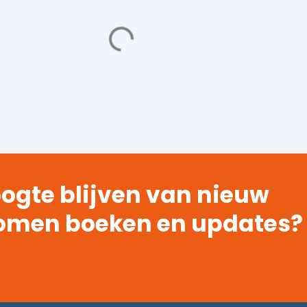
ogte blijven van nieuw
omen boeken en updates?