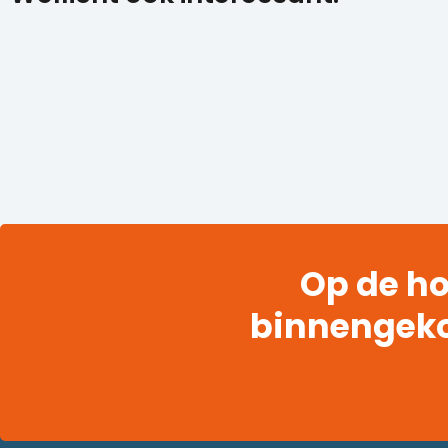
Op de ho
binnengek