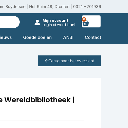
um Suydersee | Het Ruim 48, Dronten | 0321 – 701936
0
Winkelwag
Mijn account
Login of word klant
ieuws
Goede doelen
ANBI
Contact
Terug naar het overzicht
De Wereldbibliotheek |