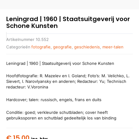
Leningrad | 1960 | Staatsuitgeverij voor
Schone Kunsten
Artikelnummer
10.552
Categorieën
fotografie
,
geografie
,
geschiedenis
,
meer-talen
Leningrad | 1960 | Staatsuitgeverij voor Schone Kunsten
Hoofdfotografie: R. Mazelev en I. Goland; Foto’s: M. Velichko, L.
Sievert, I. Narovlyansky en anderen; Redacteur: Yu; Technisch
redacteur: V.Voronina
Hardcover; talen: russisch, engels, frans en duits
Conditie: goed; verkleurde schutbladen; cover heeft
gebruikssporen en schutblad gedeeltelijk los van binding
€
15,00
inc. btw