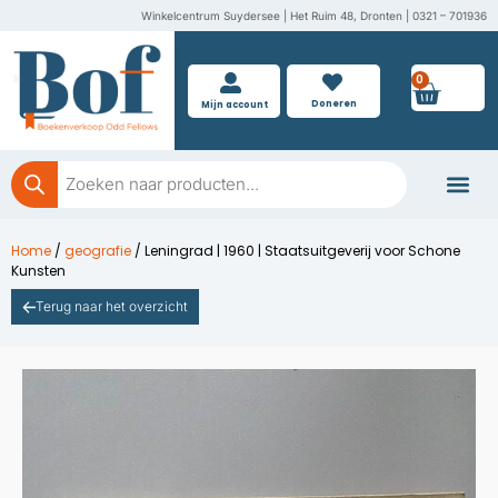
Ga
Winkelcentrum Suydersee | Het Ruim 48, Dronten | 0321 – 701936
naar
de
0
Wink
inhoud
Doneren
Mijn account
Producten
zoeken
Boeken doner
Home
/
geografie
/ Leningrad | 1960 | Staatsuitgeverij voor Schone
Kunsten
Terug naar het overzicht