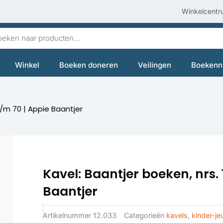
Winkelcentr
en
Winkel
Boeken doneren
Veilingen
Boekenn
 t/m 70 | Appie Baantjer
Kavel: Baantjer boeken, nrs. 
Baantjer
Artikelnummer
12.033
Categorieën
kavels
,
kinder-j