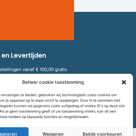
en Levertijden
stellingen vanaf € 100,00 gratis
elgië.
Beheer cookie toestemming
 ervaringen te bieden, gebruiken wij technologieën zoals cookies om
verzendkosten en levertijden
ver je apparaat op te slaan en/of te raadplegen. Door in te stemmen met
logieën kunnen wij gegevens zoals surfgedrag of unieke ID's op deze site
Als je geen toestemming geeft of uw toestemming intrekt, kan dit een
vloed hebben op bepaalde functies en mogelijkheden.
epteren
Weigeren
Bekijk voorkeuren
aalnummer
858264237