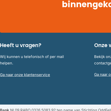
binnengek
Heeft u vragen?
Onze 
Wij kunnen u telefonisch of per mail
Bekijk on
helpen.
contact
Ga naar o
Ga naar onze klantenservice
Bank
NL09 RABO 0326 5083 92 ten name van Stichting OddFe