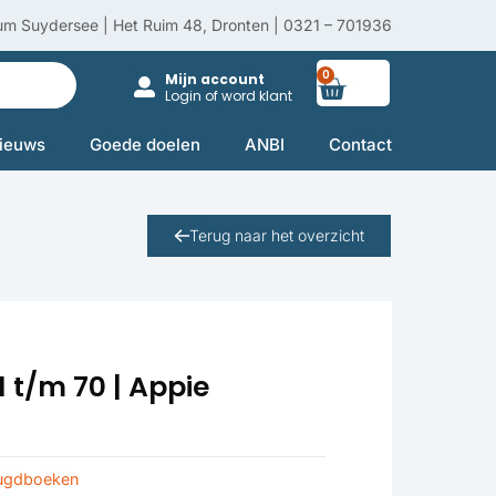
um Suydersee | Het Ruim 48, Dronten | 0321 – 701936
0
Winkelwag
Mijn account
Login of word klant
ieuws
Goede doelen
ANBI
Contact
Terug naar het overzicht
1 t/m 70 | Appie
eugdboeken