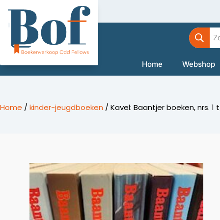
Ga
naar
Product
de
zoeken
inhoud
Home
Webshop
Home
/
kinder-jeugdboeken
/ Kavel: Baantjer boeken, nrs. 1