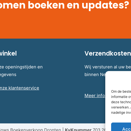
omen boeken en updates?
winkel
Verzendkosten 
ze openingstijden en
Wij versturen al uw be
gegevens
binnen Nederland en B
nze klantenservice
Om de beste
Meer informatie over 
informatie o
deze techno
verwerken. 
nadelige in
Acc
llows Boekenverkoop Dronten |
KvKnummer
703 267 54 |
Fisc